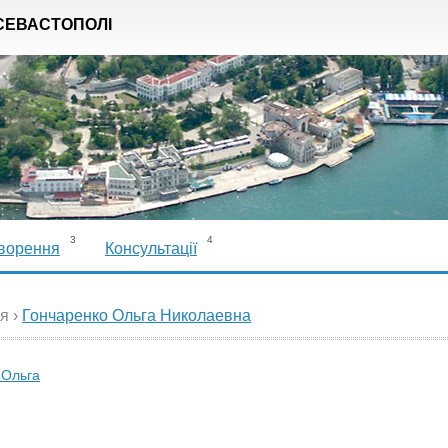
СЕВАСТОПОЛІ
3
4
ворення
Консультації
я ›
Гончаренко Ольга Николаевна
 Ольга