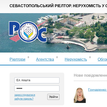
СЕВАСТОПОЛЬСЬКИЙ РІЕЛТОР. НЕРУХОМІСТЬ У 
0
0
0
Ріелтори
Агентства
Нерухомість
Обго
Нове повідомленн
Гончаренко
зареєструватися
забули пароль?