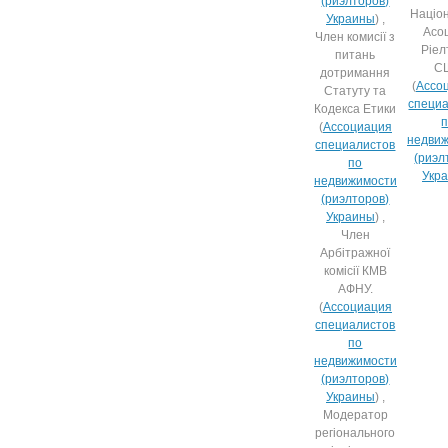
(риэлторов)
Націо
Украины
) ,
Асоц
Член комисії з
Ріел
питань
С
дотримання
(
Ассо
Статуту та
специ
Кодекса Етики
(
Ассоциация
недви
специалистов
(риэл
по
Укр
недвижимости
(риэлторов)
Украины
) ,
Член
Арбітражної
комісії КМВ
АФНУ.
(
Ассоциация
специалистов
по
недвижимости
(риэлторов)
Украины
) ,
Модератор
регіонального