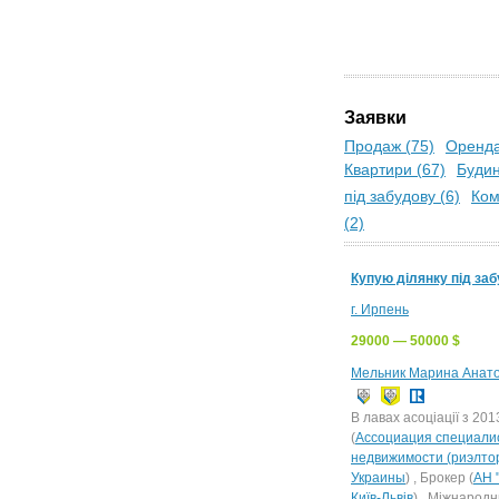
Заявки
Продаж (75)
Оренда
Квартири (67)
Будин
під забудову (6)
Ком
(2)
Купую ділянку під за
г. Ирпень
29000 — 50000 $
Мельник Марина Анато
В лавах асоціації з 201
(
Ассоциация специали
недвижимости (риэлто
Украины
) , Брокер (
АН "
Київ-Львів
) , Міжнарод