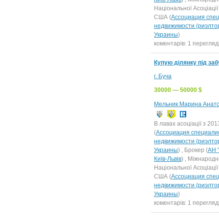
Національної Асоціації
США (
Ассоциация спец
недвижимости (риэлто
Украины
)
коментарів: 1 перегляді
Купую ділянку під за
г. Буча
30000 — 50000 $
Мельник Марина Анато
В лавах асоціації з 201
(
Ассоциация специали
недвижимости (риэлто
Украины
) , Брокер (
АН "
Київ-Львів
) , Міжнарод
Національної Асоціації
США (
Ассоциация спец
недвижимости (риэлто
Украины
)
коментарів: 1 перегляді