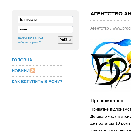
АГЕНТСТВО АН 
Агентство /
www.brock
зареєструватися
забули пароль?
ГОЛОВНА
НОВИНИ
КАК ВСТУПИТЬ В АСНУ?
Про компанію
Приватне підприємств
До цього часу ми існ
де протягом 10 рокі
діяльності у сфері н