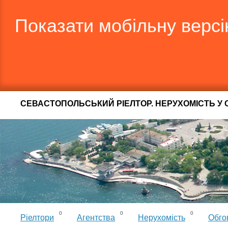
Показати мобільну верс
СЕВАСТОПОЛЬСЬКИЙ РІЕЛТОР. НЕРУХОМІСТЬ У 
0
0
0
Ріелтори
Агентства
Нерухомість
Обго