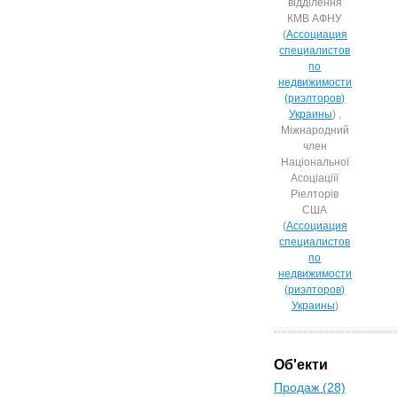
відділення
КМВ АФНУ
(
Ассоциация
специалистов
по
недвижимости
(риэлторов)
Украины
) ,
Міжнародний
член
Національної
Асоціаціїї
Ріелторів
США
(
Ассоциация
специалистов
по
недвижимости
(риэлторов)
Украины
)
Об'екти
Продаж (28)