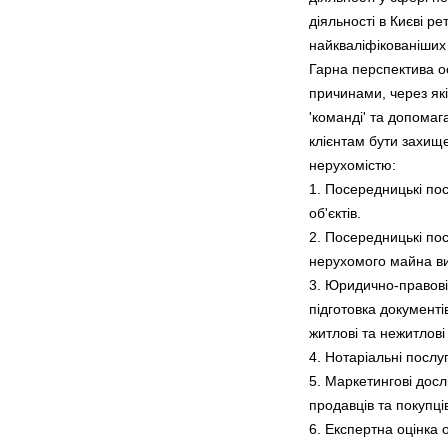
діяльності в Києві р
найкваліфікованіших 
Гарна перспектива о
причинами, через які
'команді' та допома
клієнтам бути захищ
нерухомістю:
1. Посередницькі пос
об'єктів.
2. Посередницькі пос
нерухомого майна ви
3. Юридично-правові 
підготовка документ
житлові та нежитлов
4. Нотаріальні послуг
5. Маркетингові досл
продавців та покупці
6. Експертна оцінка о