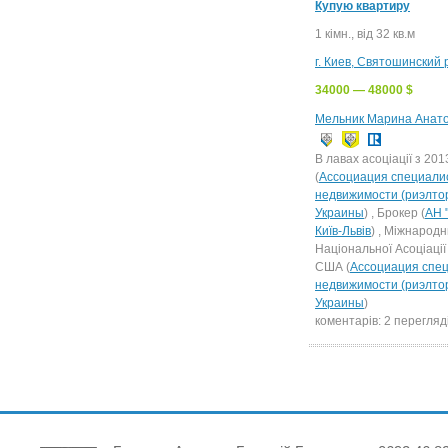
Купую квартиру
1 кімн., від 32 кв.м
г. Киев, Святошинский
34000 — 48000 $
Мельник Марина Анато
В лавах асоціації з 201
(
Ассоциация специали
недвижимости (риэлто
Украины
) , Брокер (
АН "
Київ-Львів
) , Міжнарод
Національної Асоціації
США (
Ассоциация спец
недвижимости (риэлто
Украины
)
коментарів: 2 перегляді