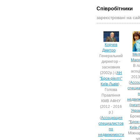
Співробітники
зареєстровані на сай
Корчев
Дмитро
Мел
Генеральний
Мар
директор -
В л
засновник
асоці
(2002р.) (
АН
2013
"Брок-ріелті"
(
Ассо
Київ-Львів
) ,
специ
Голова
Правління
недви
КМВ АФНУ
(риэл
(2012 - 2016
Укра
р.)
Броке
(
Ассоциация
"Брок-
специалистов
Київ-
по
Міжна
недвижимости
ч