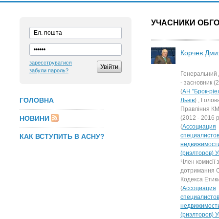
УЧАСНИКИ ОБГО
Корчев Дми
зареєструватися
забули пароль?
Генеральний 
- засновник (
(
АН "Брок-ріел
ГОЛОВНА
Львів
) , Голов
Правління К
НОВИНИ
(2012 - 2016 р
(
Ассоциация
специалистов
КАК ВСТУПИТЬ В АСНУ?
недвижимост
(риэлторов) 
Член комисії 
дотримання С
Кодекса Етик
(
Ассоциация
специалистов
недвижимост
(риэлторов) 