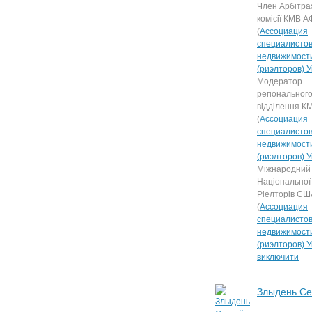
Член Арбітра
комісії КМВ А
(
Ассоциация
специалистов
недвижимост
(риэлторов) 
Модератор
регіональног
відділення 
(
Ассоциация
специалистов
недвижимост
(риэлторов) 
Міжнародний
Національної 
Ріелторів СШ
(
Ассоциация
специалистов
недвижимост
(риэлторов) 
виключити
Злыдень Се