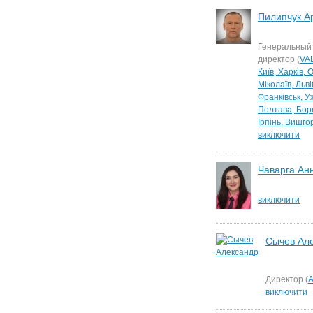
Пилипчук А
Генеральный
директор (
VA
Київ, Харків, 
Міколаїв, Льві
Франківськ, У
Полтава, Бор
Ірпінь, Вишго
виключити
Чаварга Ан
виключити
Сычев Ал
Директор (
А
виключити