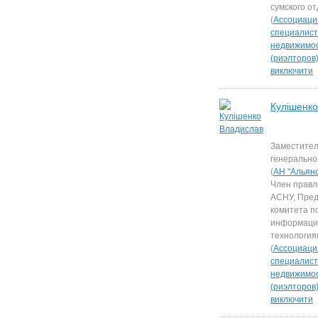
сумского о
(
Ассоциаци
специалист
недвижимо
(риэлторов
виключити
Кулішенк
Заместите
генерально
(
АН "Альянс
Член правл
АСНУ, Пре
комитета п
информац
технология
(
Ассоциаци
специалист
недвижимо
(риэлторов
виключити