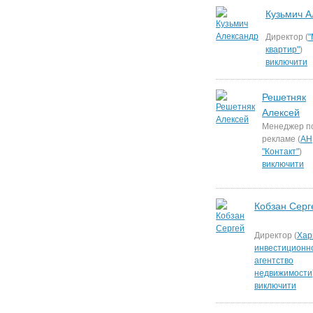
Кузьмич А
Директор (
"
квартир"
)
виключити
Решетняк
Алексей
Менеджер п
рекламе (
АН
"Контакт"
)
виключити
Кобзан Серг
Директор (
Хар
инвестиционн
агентство
недвижимости
виключити