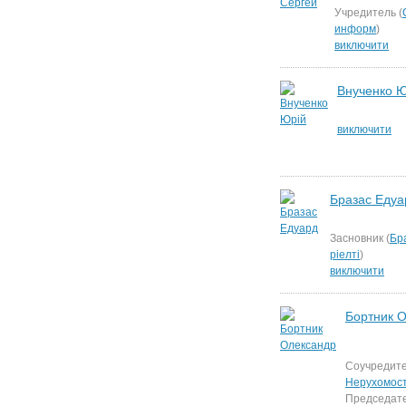
Учредитель (
информ
)
виключити
Внученко Ю
виключити
Бразас Едуа
Засновник (
Бр
ріелті
)
виключити
Бортник 
Соучредите
Нерухомост
Председат